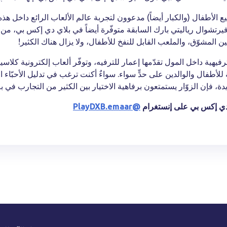
 الأطفال (والكبار أيضاً) مدعوون لتجربة عالم الألعاب الرائع داخل هذه ا
ي فيرتشوال رياليتي بارك السابقة متوفّرة أيضاً في بلاي دي إكس بي، من
 المشوّق، والملعب القابل للنفخ للأطفال، ولا يزال هناك الكثير!
فيهية داخل المول تقدّمها إعمار للترفيه، وتوفّر ألعاب إلكترونية كلاس
طفال والوالدين على حدٍّ سواء. سواءٌ أكنت ترغب في تدليل الأحبّاء ال
ة، فإن الزوّار يستمتعون برفاهية الاختيار بين الكثير من التجارب في 
 دي إكس بي على إنستغرام
@PlayDXB.emaar