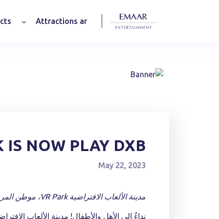
cts
Attractions ar
 IS NOW PLAY DXB
May 22, 2023
مدينة الألعاب الافتراضية VR Park، موطن المرح الذي لا يقبل المنافسة في دبي مول، يأتي الآن باسمٍ جديد وأجواء مبتكرة – بلاي دي إكس بي!
نداءٌ إلى الأهل والأطفال! مدينة الألعاب الافتراضية VR Park في دبي مول تغيّر اسمها إلى بلاي دي إكس بي! إنها الملعب الداخلي الذي 