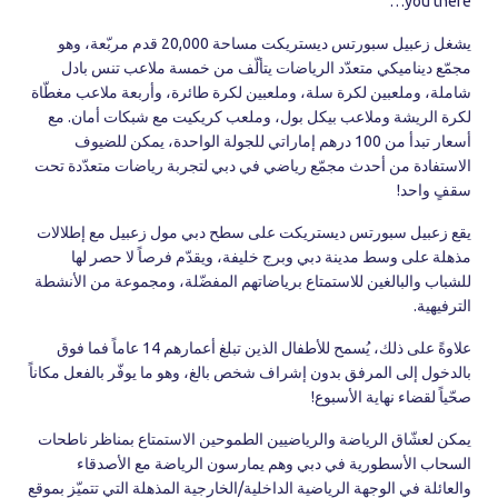
you there…
يشغل زعبيل سبورتس ديستريكت مساحة 20,000 قدم مربّعة، وهو
مجمّع ديناميكي متعدّد الرياضات يتألّف من خمسة ملاعب تنس بادل
شاملة، وملعبين لكرة سلة، وملعبين لكرة طائرة، وأربعة ملاعب مغطّاة
لكرة الريشة وملاعب بيكل بول، وملعب كريكيت مع شبكات أمان. مع
أسعار تبدأ من 100 درهم إماراتي للجولة الواحدة، يمكن للضيوف
الاستفادة من أحدث مجمّع رياضي في دبي لتجربة رياضات متعدّدة تحت
سقفٍ واحد!
يقع زعبيل سبورتس ديستريكت على سطح دبي مول زعبيل مع إطلالات
مذهلة على وسط مدينة دبي وبرج خليفة، ويقدّم فرصاً لا حصر لها
للشباب والبالغين للاستمتاع برياضاتهم المفضّلة، ومجموعة من الأنشطة
الترفيهية.
علاوةً على ذلك، يُسمح للأطفال الذين تبلغ أعمارهم 14 عاماً فما فوق
بالدخول إلى المرفق بدون إشراف شخص بالغ، وهو ما يوفّر بالفعل مكاناً
صحّياً لقضاء نهاية الأسبوع!
يمكن لعشّاق الرياضة والرياضيين الطموحين الاستمتاع بمناظر ناطحات
السحاب الأسطورية في دبي وهم يمارسون الرياضة مع الأصدقاء
والعائلة في الوجهة الرياضية الداخلية/الخارجية المذهلة التي تتميّز بموقع